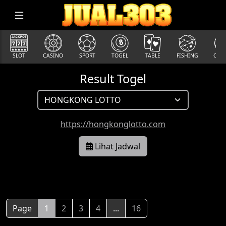
SLOT
CASINO
SPORT
TOGEL
TABLE
FISHING
COCK
Result Togel
https://hongkonglotto.com
Lihat Jadwal
Page
1
2
3
4
...
16