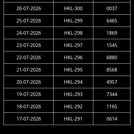
26-07-2026
HKL-300
0037
25-07-2026
HKL-299
6465
24-07-2026
HKL-298
1869
23-07-2026
HKL-297
1545
22-07-2026
HKL-296
6880
21-07-2026
HKL-295
8568
20-07-2026
HKL-294
4957
19-07-2026
HKL-293
7344
18-07-2026
HKL-292
1165
17-07-2026
HKL-291
0614