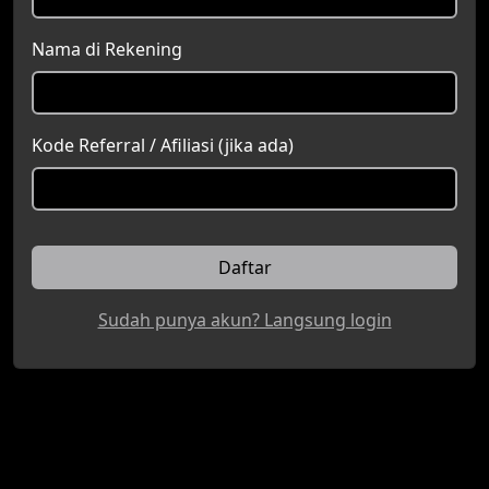
Nama di Rekening
Kode Referral / Afiliasi (jika ada)
Daftar
Sudah punya akun? Langsung login