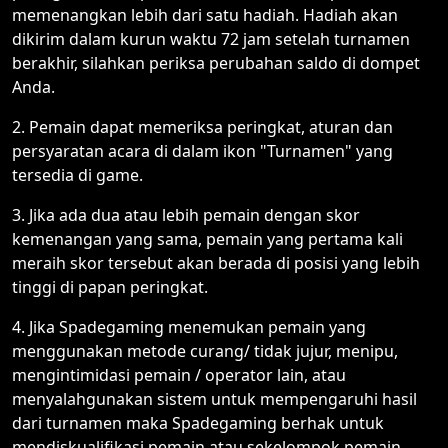
memenangkan lebih dari satu hadiah. Hadiah akan
dikirim dalam kurun waktu 72 jam setelah turnamen
berakhir, silahkan periksa perubahan saldo di dompet
Anda.
2. Pemain dapat memeriksa peringkat, aturan dan
persyaratan acara di dalam ikon "Turnamen" yang
tersedia di game.
3. Jika ada dua atau lebih pemain dengan skor
kemenangan yang sama, pemain yang pertama kali
meraih skor tersebut akan berada di posisi yang lebih
tinggi di papan peringkat.
4. Jika Spadegaming menemukan pemain yang
menggunakan metode curang/ tidak jujur, menipu,
mengintimidasi pemain / operator lain, atau
menyalahgunakan sistem untuk mempengaruhi hasil
dari turnamen maka Spadegaming berhak untuk
mendiskualifikasi pemain atau sekelompok pemain