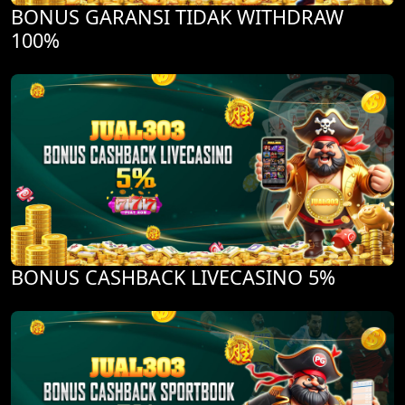
BONUS GARANSI TIDAK WITHDRAW
100%
BONUS CASHBACK LIVECASINO 5%