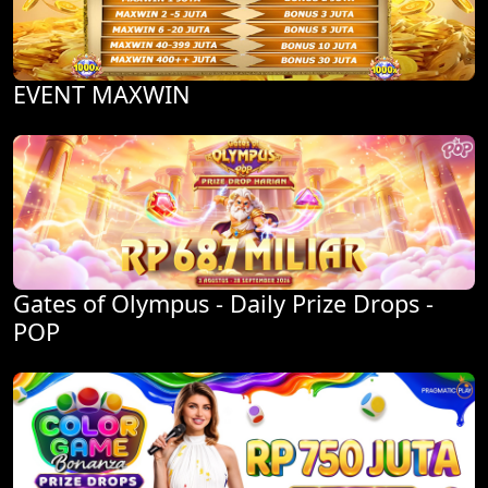
EVENT MAXWIN
Gates of Olympus - Daily Prize Drops -
POP