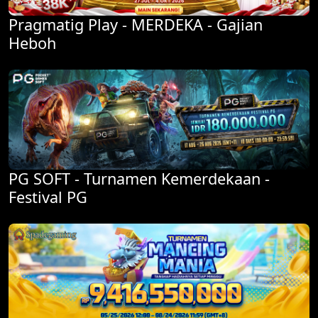
Pragmatig Play - MERDEKA - Gajian
Heboh
PG SOFT - Turnamen Kemerdekaan -
Festival PG