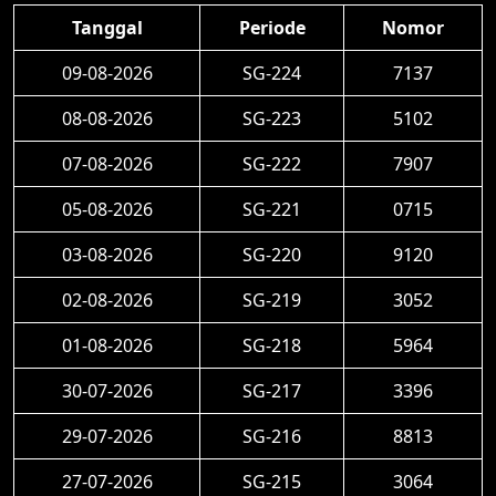
Tanggal
Periode
Nomor
09-08-2026
SG-224
7137
08-08-2026
SG-223
5102
07-08-2026
SG-222
7907
05-08-2026
SG-221
0715
03-08-2026
SG-220
9120
02-08-2026
SG-219
3052
01-08-2026
SG-218
5964
30-07-2026
SG-217
3396
29-07-2026
SG-216
8813
27-07-2026
SG-215
3064