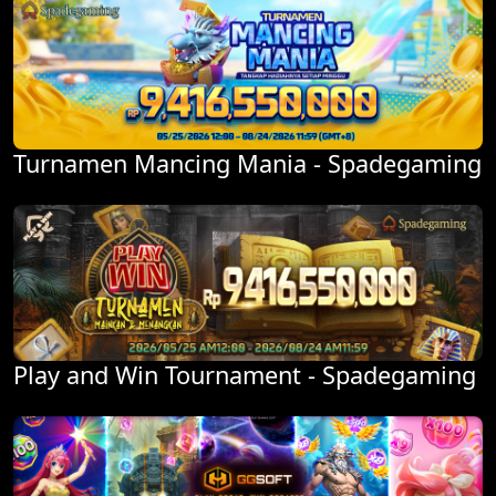
Turnamen Mancing Mania - Spadegaming
Play and Win Tournament - Spadegaming