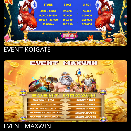
EVENT KOIGATE
EVENT MAXWIN