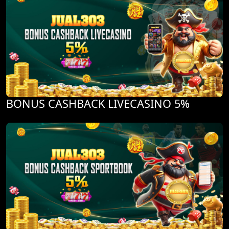
BONUS CASHBACK LIVECASINO 5%