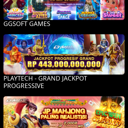
GGSOFT GAMES
PLAYTECH - GRAND JACKPOT
PROGRESSIVE