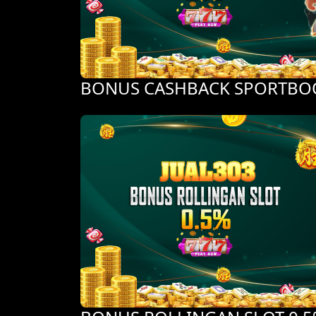
BONUS CASHBACK SPORTBO