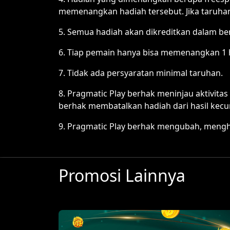
memenangkan hadiah tersebut. Jika taruhan 
5. Semua hadiah akan dikreditkan dalam be
6. Tiap pemain hanya bisa memenangkan 1 
7. Tidak ada persyaratan minimal taruhan.
8. Pragmatic Play berhak meninjau aktivit
berhak membatalkan hadiah dari hasil kecu
9. Pragmatic Play berhak mengubah, mengh
Promosi Lainnya