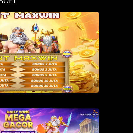
GSOFT