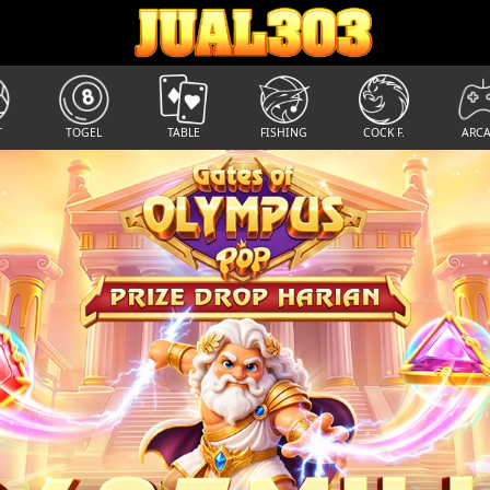
T
TOGEL
TABLE
FISHING
COCK F.
ARC