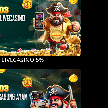
LIVECASINO 5%